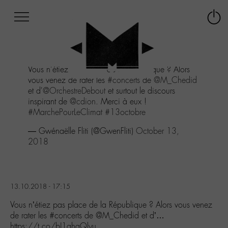
Afficher
Panneau de gestion des cookies
Labo
Connex
-
le
M-
menu
Aller
Vous n'étiez pas place de la République ? Alors
au
vous venez de rater les
#concerts
de
@M_Chedid
menu
et d'
@OrchestreDebout
et surtout le discours
Aller
inspirant de
@cdion
. Merci à eux !
au
#MarchePourLeClimat
#13octobre
contenu
Aller
— Gwénaëlle Fliti (@GwenFliti)
October 13,
à
2018
la
recherche
13.10.2018 - 17:15
Vous n’étiez pas place de la République ? Alors vous venez
de rater les #concerts de @M_Chedid et d’…
https://t.co/bJ1qhqQlyu