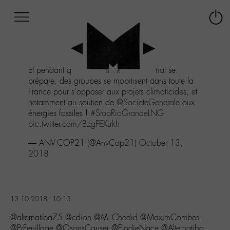
Afficher
Panneau de gestion des cookies
Labo
Connex
-
le
M-
menu
Aller
Et pendant que la
#MarchePourLeClimat
se
au
prépare, des groupes se mobilisent dans toute la
menu
France pour s'opposer aux projets climaticides, et
Aller
notamment au soutien de
@SocieteGenerale
aux
au
énergies fossiles !
#StopRioGrandeLNG
contenu
pic.twitter.com/BzgFEXLrkh
Aller
à
— ANV-COP21 (@AnvCop21)
October 13,
la
2018
recherche
13.10.2018 - 10:13
@alternatiba75 @cdion @M_Chedid @MaximCombes
@PrFeuillage @OsonsCauser @ElodieNace @Alternatiba_