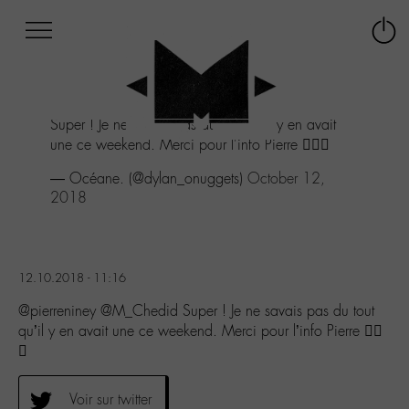
Afficher
Panneau de gestion des cookies
Labo
Connex
-
le
M-
menu
Aller
Super ! Je ne savais pas du tout qu'il y en avait
au
une ce weekend. Merci pour l'info Pierre 👌🏼😉
menu
Aller
— Océane.️ (@dylan_onuggets)
October 12,
au
2018
contenu
Aller
à
la
12.10.2018 - 11:16
recherche
@pierreniney @M_Chedid Super ! Je ne savais pas du tout
qu’il y en avait une ce weekend. Merci pour l’info Pierre 👌🏼
😉
Voir sur twitter