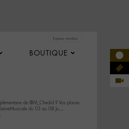
Espace membre
BOUTIQUE
pplémentaire de @M_Chedid ? Vos places
LaSeineMusicale du 03 au 08 Ju…
L