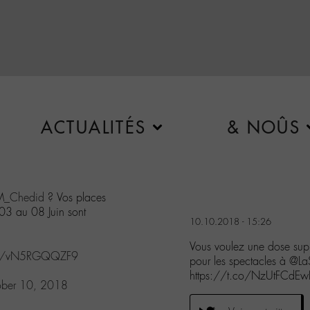
ACTUALITÉS
& NOÛS
_Chedid
? Vos places
03 au 08 Juin sont
10.10.2018 - 15:26
Vous voulez une dose su
com/vN5RGQQZF9
pour les spectacles à @
https://t.co/NzUtFCdEw
ober 10, 2018