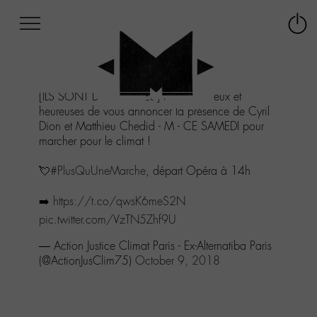
Afficher
Panneau de gestion des cookies
Labo
Connex
-
le
M-
menu
Aller
[ILS SONT DES NÔTRES] Super heureux et
au
heureuses de vous annoncer la présence de Cyril
menu
Dion et Matthieu Chedid - M - CE SAMEDI pour
Aller
marcher pour le climat !
au
contenu
💘
#PlusQuUneMarche
, départ Opéra à 14h
Aller
à
➡️
https://t.co/qwsK6meS2N
la
recherche
pic.twitter.com/VzTN5Zhf9U
— Action Justice Climat Paris - Ex-Alternatiba Paris
(@ActionJusClim75)
October 9, 2018