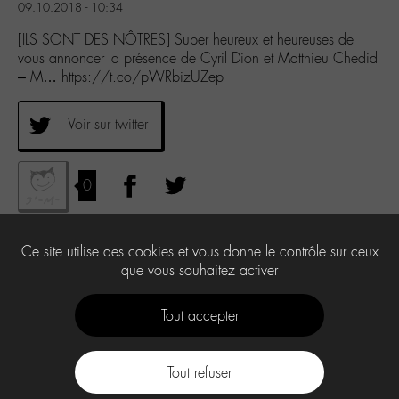
09.10.2018 - 10:34
[ILS SONT DES NÔTRES] Super heureux et heureuses de
vous annoncer la présence de Cyril Dion et Matthieu Chedid
– M… https://t.co/pWRbizUZep
Voir sur twitter
0
Ce site utilise des cookies et vous donne le contrôle sur ceux
que vous souhaitez activer
Tout accepter
Tout refuser