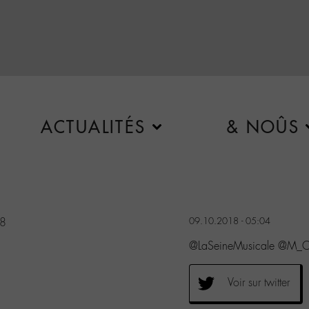
ACTUALITÉS
& NOÛS
18
09.10.2018 - 05:04
@LaSeineMusicale @M_Che
Voir sur twitter