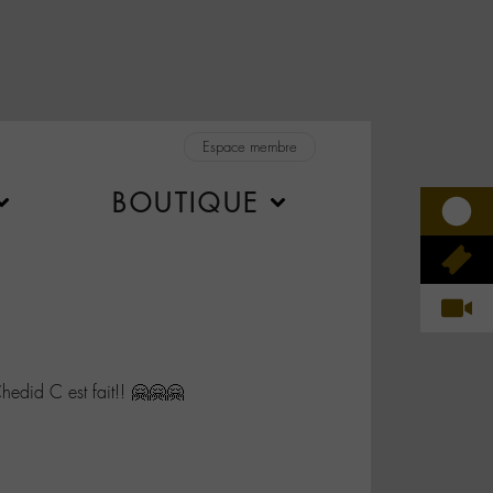
Espace membre
BOUTIQUE
did C est fait!! 🤗🤗🤗