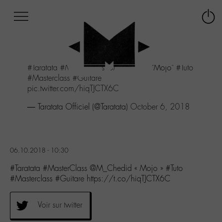
Afficher
Panneau de gestion des cookies
Labo
Connex
-
le
M-
menu
Aller
#Taratata
#MasterClass
@M_Chedid
"Mojo"
#Tuto
au
#Masterclass
#Guitare
menu
pic.twitter.com/hiqTJCTX6C
Aller
au
— Taratata Officiel (@Taratata)
October 6, 2018
contenu
Aller
à
la
06.10.2018 - 10:30
recherche
#Taratata #MasterClass @M_Chedid « Mojo » #Tuto
#Masterclass #Guitare https://t.co/hiqTJCTX6C
Voir sur twitter