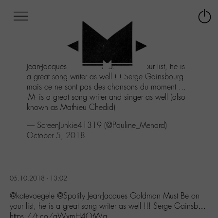
Afficher
Panneau de gestion des cookies
Labo
Connex
-
le
M-
menu
Aller
Jean-Jacques Goldman Must Be on your list, he is
au
a great song writer as well !!! Serge Gainsbourg
menu
mais ce ne sont pas des chansons du moment ...
Aller
-M- is a great song writer and singer as well (also
au
known as Mathieu Chedid)
contenu
Aller
— ScreenJunkie41319 (@Pauline_Menard)
à
October 5, 2018
la
recherche
05.10.2018 - 13:02
@katevoegele @Spotify Jean-Jacques Goldman Must Be on
your list, he is a great song writer as well !!! Serge Gainsb…
https://t.co/qWxmH4OtWg