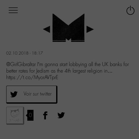
Afficher
Panneau de gestion des cookies
Labo
Connex
-
le
M-
menu
Aller
au
menu
02.10.2018 - 18:17
Aller
au
@GirlGibraltar I’m gonna start lobbying all the UK banks for
contenu
better rates for Jedism as the 4th largest religion in…
Aller
https://t.co/MyorAVTprE
à
la
Voir sur twitter
recherche
0