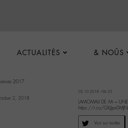
ACTUALITÉS
& NOÛS
harrues 2017
02.10.2018 - 06:33
tober 2, 2018
LAMOMALI DE -M- – UNE 
https://t.co/GXjJpx0MJN
Voir sur twitter