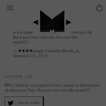
Afficher
Panneau de gestion des cookies
Labo
Connex
-
le
M-
menu
Aller
Je suis passé à la Fnac samedi et damned plus de
au
place pour Paris. Rassurez moi vous aller
menu
revenir!!!!
Aller
au
— 🌟🌟🌟🌟Joseph Cardinale (@cardi_jo)
contenu
September 23, 2018
Aller
à
la
recherche
23.09.2018 - 11:00
@M_Chedid Je suis passé à la Fnac samedi et damned plus
de place pour Paris. Rassurez moi vous aller revenir!!!!
Voir sur twitter