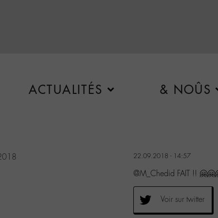
ACTUALITÉS
& NOÛS
 2018
22.09.2018 - 14:57
@M_Chedid FAIT !! 🤗🤗
Voir sur twitter