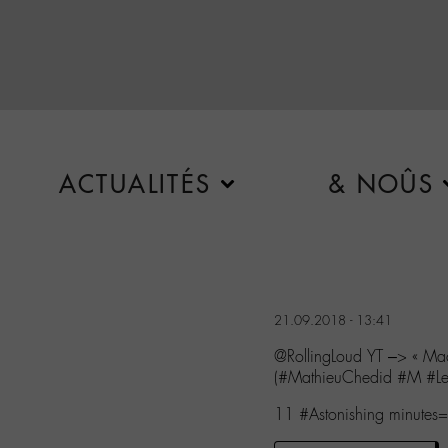
ACTUALITÉS
& NOÛS
21.09.2018 - 13:41
@RollingLoud YT –> « Mac
(#MathieuChedid #M #Le
11 #Astonishing minutes=