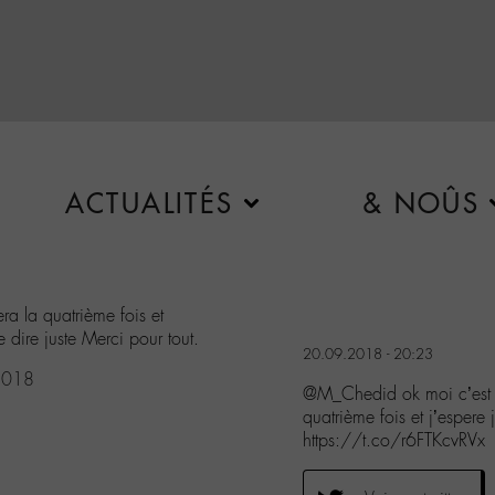
ACTUALITÉS
& NOÛS
a la quatrième fois et
e dire juste Merci pour tout.
20.09.2018 - 20:23
2018
@M_Chedid ok moi c’est 
quatrième fois et j’esper
https://t.co/r6FTKcvRVx