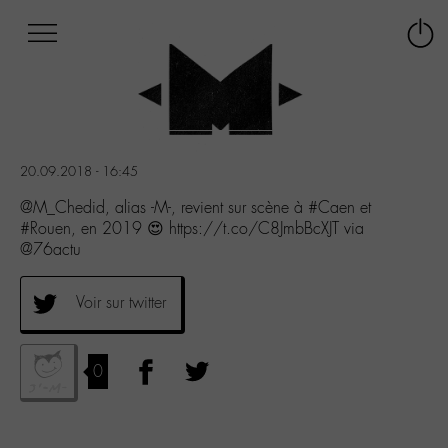
Afficher
Panneau de gestion des cookies
Labo
Connex
-
le
M-
menu
Aller
au
menu
20.09.2018 - 16:45
Aller
au
@M_Chedid, alias -M-, revient sur scène à #Caen et
contenu
#Rouen, en 2019 😍 https://t.co/C8JmbBcXJT via
Aller
@76actu
à
la
Voir sur twitter
recherche
0