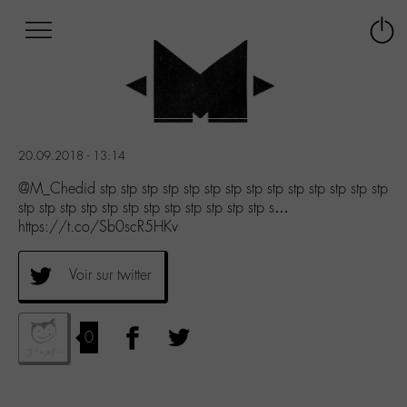
Afficher
Panneau de gestion des cookies
Labo
Connex
-
le
M-
menu
Aller
au
menu
20.09.2018 - 13:14
Aller
au
@M_Chedid stp stp stp stp stp stp stp stp stp stp stp stp stp stp
contenu
stp stp stp stp stp stp stp stp stp stp stp stp s…
Aller
https://t.co/Sb0scR5HKv
à
la
Voir sur twitter
recherche
0