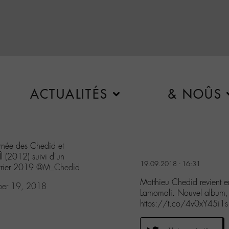
ACTUALITÉS
& NOÛS
urnée des Chedid et
l (2012) suivi d'un
19.09.2018 - 16:31
vrier 2019
@M_Chedid
Matthieu Chedid revient e
ber 19, 2018
Lamomali. Nouvel album, 
https://t.co/4v0xY45i1s