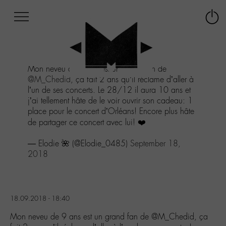
Afficher
Panneau de gestion des cookies
Labo
Connex
-
le
M-
menu
Aller
Mon neveu de 9 ans est un grand fan de
au
@M_Chedid
, ça fait 2 ans qu’il réclame d’aller à
menu
l’un de ses concerts. Le 28/12 il aura 10 ans et
Aller
j’ai tellement hâte de le voir ouvrir son cadeau: 1
au
place pour le concert d’Orléans! Encore plus hâte
contenu
de partager ce concert avec lui! ❤️
Aller
à
— Elodie 🌺 (@Elodie_0485)
September 18,
la
2018
recherche
18.09.2018 - 18:40
Mon neveu de 9 ans est un grand fan de @M_Chedid, ça