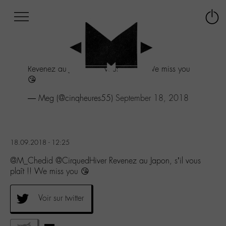
Afficher
Panneau de gestion des cookies
Labo
Connex
-
le
M-
menu
Aller
Revenez au Japon, s'il vous plaît !! We miss you
au
😘
menu
Aller
— Meg (@cinqheures55)
September 18, 2018
au
contenu
Aller
à
18.09.2018 - 12:25
la
recherche
@M_Chedid @CirquedHiver Revenez au Japon, s’il vous
plaît !! We miss you 😘
Voir sur twitter