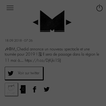
Afficher
Panneau de gestion des cookies
Labo
Connex
-
le
M-
menu
Aller
au
menu
18.09.2018 - 07:26
Aller
au
🎶@M_Chedid annonce un nouveau spectacle et une
contenu
tournée pour 2019 ! 🗓️ Il sera de passage dans la région le
Aller
11 mai à… https://t.co/DjKjki1SlJ
à
la
recherche
Voir sur twitter
0