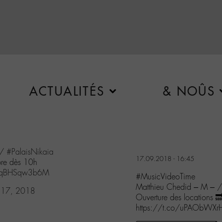
ACTUALITÉS
& NOÛS
//
#PalaisNikaia
17.09.2018 - 16:45
bre dès 10h
o/qBHSqw3b6M
#MusicVideoTime
Matthieu Chedid – M – 
 17, 2018
Ouverture des locations 
https://t.co/uPAObWXr