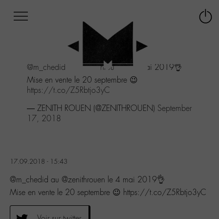
Afficher
Panneau de gestion des cookies
Labo
Connex
-
le
M-
menu
Aller
@m_chedid
au
@zenithrouen
le 4 mai 2019👌
au
menu
Mise en vente le 20 septembre 😉
Aller
https://t.co/Z5Rbtjo3yC
au
— ZENITH ROUEN (@ZENITHROUEN)
September
contenu
17, 2018
Aller
à
la
recherche
17.09.2018 - 15:43
@m_chedid au @zenithrouen le 4 mai 2019👌
Mise en vente le 20 septembre 😉 https://t.co/Z5Rbtjo3yC
Voir sur twitter