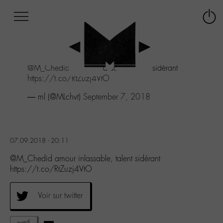
Afficher
Panneau de gestion des cookies
Labo
Connex
-
le
M-
menu
Aller
@M_Chedid
amour inlassable, talent sidérant
au
https://t.co/RtZuzj4VtO
menu
Aller
— ml (@MLchvt)
September 7, 2018
au
contenu
Aller
à
07.09.2018 - 20:11
la
recherche
@M_Chedid amour inlassable, talent sidérant
https://t.co/RtZuzj4VtO
Voir sur twitter