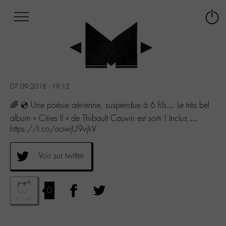
Afficher
Panneau de gestion des cookies
Labo
Connex
-
le
M-
menu
Aller
au
menu
07.09.2018 - 19:12
Aller
au
🌈 💿 Une poésie aérienne, suspendue à 6 fils… Le très bel
contenu
album « Cities II » de Thibault Cauvin est sorti ! Inclus,…
Aller
https://t.co/oowjU9vjkV
à
la
recherche
Voir sur twitter
0