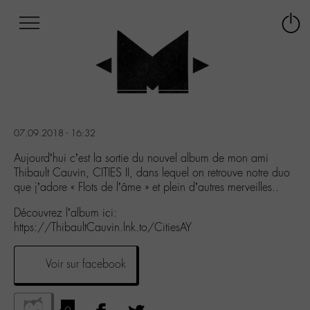
Afficher
Panneau de gestion des cookies
Labo
Connex
-
le
M-
menu
Aller
au
menu
Aller
07.09.2018 - 16:32
au
contenu
Aujourd’hui c’est la sortie du nouvel album de mon ami
Aller
Thibault Cauvin, CITIES II, dans lequel on retrouve notre duo
à
que j’adore « Flots de l’âme » et plein d’autres merveilles..
la
Découvrez l’album ici:
recherche
https://ThibaultCauvin.lnk.to/CitiesAY
Voir sur facebook