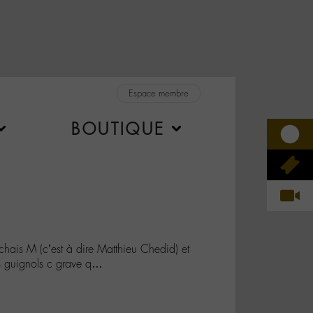
Espace membre
BOUTIQUE
rchais M (c’est à dire Matthieu Chedid) et
es guignols c grave q…