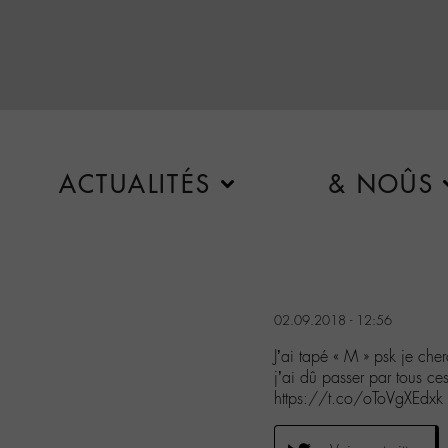
ACTUALITÉS
& NOÛS
02.09.2018 - 12:56
J’ai tapé « M » psk je che
j’ai dû passer par tous c
https://t.co/oToVgXEdxk