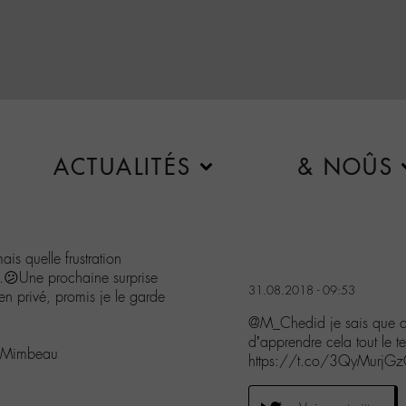
ACTUALITÉS
& NOÛS
ais quelle frustration
..😕Une prochaine surprise
31.08.2018 - 09:53
en privé, promis je le garde
@M_Chedid je sais que c’es
d’apprendre cela tout le
u Mimbeau
https://t.co/3QyMurjG