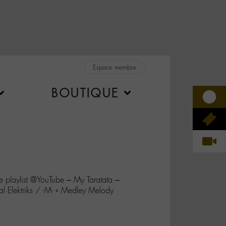
Espace membre
BOUTIQUE
ne playlist @YouTube – My Taratata –
l Elektriks / -M- « Medley Melody