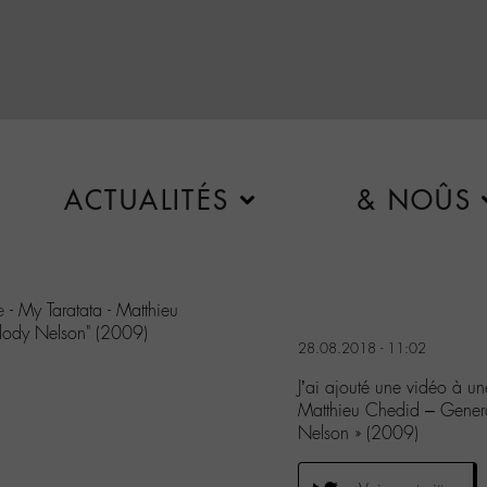
ACTUALITÉS
& NOÛS
e
- My Taratata - Matthieu
elody Nelson" (2009)
28.08.2018 - 11:02
J’ai ajouté une vidéo à u
Matthieu Chedid – Genera
Nelson » (2009)