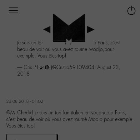
Afficher
Panneau de gestion des cookies
Labo
Connex
-
le
M-
menu
Aller
Je suis un ton fan italien en vacance à Paris, c'est
au
beau de voir où vous avez tourné Modjo,pour
menu
exemple. Vous êtes top!
Aller
au
— Cris P.I.🚁🔴 (@Cristia59109404)
August 23,
contenu
2018
Aller
à
la
recherche
23.08.2018 - 01:02
@M_Chedid Je suis un ton fan italien en vacance à Paris,
c’est beau de voir où vous avez tourné Modjo,pour exemple.
Vous êtes top!