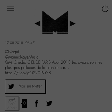
Afficher
Panneau de gestion des cookies
Labo
Connex
-
le
M-
menu
Aller
au
menu
17.08.2018 - 06:47
Aller
au
@Nagui
contenu
@MarinaKayeMusic
Aller
@M_Chedid CIEL DE PARIS Août 2018 Les avions sont les
à
plus gros pollueurs de la planète car…
la
https://t.co/gOS20T9YF8
recherche
Voir sur twitter
0