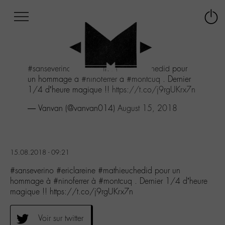
Afficher
Panneau de gestion des cookies
Labo
Connex
-
le
M-
menu
Aller
#sanseverino
#ericlareine
#mathieuchedid
pour
au
un hommage à
#ninoferrer
à
#montcuq
. Dernier
menu
1/4 d’heure magique !!
https://t.co/j9rgUKrx7n
Aller
au
— Vanvan (@vanvan014)
August 15, 2018
contenu
Aller
à
la
15.08.2018 - 09:21
recherche
#sanseverino #ericlareine #mathieuchedid pour un
hommage à #ninoferrer à #montcuq . Dernier 1/4 d’heure
magique !! https://t.co/j9rgUKrx7n
Voir sur twitter