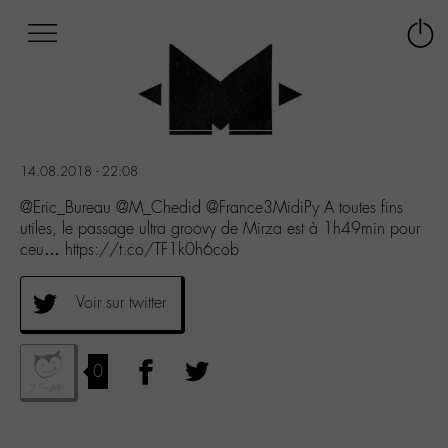
Afficher
Panneau de gestion des cookies
Labo
Connex
-
le
M-
menu
Aller
au
menu
14.08.2018 - 22:08
Aller
au
@Eric_Bureau @M_Chedid @France3MidiPy A toutes fins
contenu
utiles, le passage ultra groovy de Mirza est à 1h49min pour
Aller
ceu… https://t.co/TF1k0h6cob
à
la
Voir sur twitter
recherche
0