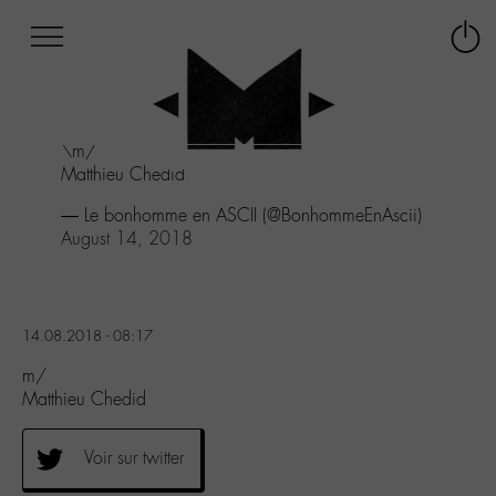
Afficher
Panneau de gestion des cookies
Labo
Connex
-
le
M-
menu
Aller
\m/
au
Matthieu Chedid
menu
Aller
— Le bonhomme en ASCII (@BonhommeEnAscii)
au
August 14, 2018
contenu
Aller
à
la
14.08.2018 - 08:17
recherche
m/
Matthieu Chedid
Voir sur twitter