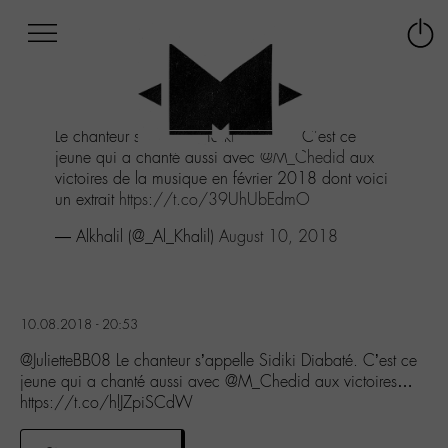
Afficher
Panneau de gestion des cookies
Labo
Connex
-
le
M-
menu
Aller
Le chanteur s'appelle Sidiki Diabaté. C'est ce
au
jeune qui a chanté aussi avec
@M_Chedid
aux
menu
victoires de la musique en février 2018 dont voici
Aller
un extrait
https://t.co/39UhUbEdmO
au
contenu
— Alkhalil (@_Al_Khalil)
August 10, 2018
Aller
à
la
recherche
10.08.2018 - 20:53
@JulietteBB08 Le chanteur s’appelle Sidiki Diabaté. C’est ce
jeune qui a chanté aussi avec @M_Chedid aux victoires…
https://t.co/hlJZpiSCdW