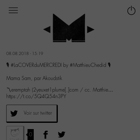
Afficher
Panneau de gestion des cookies
Labo
Connex
-
le
M-
menu
Aller
au
menu
08.08.2018 - 15:19
Aller
au
🎙️ #LaCOVERduMERCREDI by #MatthieuChedid 🎙️
contenu
Aller
Mama Sam, par Akoudstik
à
〽eremptah (2yeuxet1plume[.]com / cc. Matthie…
la
https://t.co/5Q4Q54n3PY
recherche
Voir sur twitter
0