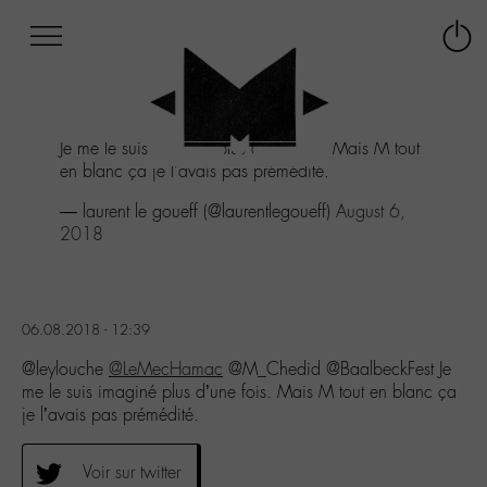
Afficher
Panneau de gestion des cookies
Labo
Connex
-
le
M-
menu
Aller
Je me le suis imaginé plus d'une fois. Mais M tout
au
en blanc ça je l'avais pas prémédité.
menu
Aller
— laurent le goueff (@laurentlegoueff)
August 6,
au
2018
contenu
Aller
à
la
06.08.2018 - 12:39
recherche
@leylouche
@LeMecHamac
@M_Chedid @BaalbeckFest Je
me le suis imaginé plus d’une fois. Mais M tout en blanc ça
je l’avais pas prémédité.
Voir sur twitter