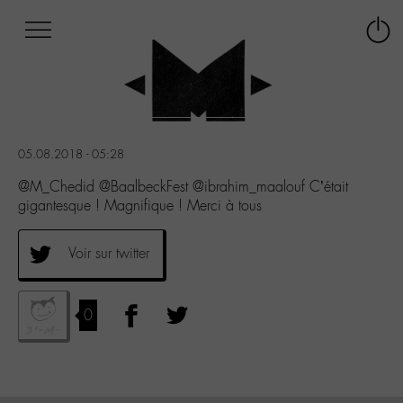
Afficher
Panneau de gestion des cookies
Labo
Connex
-
le
M-
menu
Aller
au
menu
05.08.2018 - 05:28
Aller
au
@M_Chedid @BaalbeckFest @ibrahim_maalouf C’était
contenu
gigantesque ! Magnifique ! Merci à tous
Aller
à
Voir sur twitter
la
recherche
0