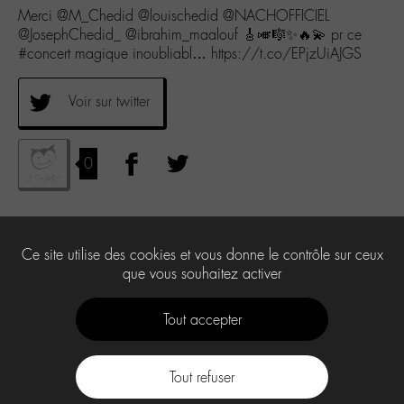
Merci @M_Chedid @louischedid @NACHOFFICIEL
@JosephChedid_ @ibrahim_maalouf 🎸🎺🎼✨🔥💫 pr ce
#concert magique inoubliabl… https://t.co/EPjzUiAJGS
Voir sur twitter
0
Ce site utilise des cookies et vous donne le contrôle sur ceux
que vous souhaitez activer
Tout accepter
Tout refuser