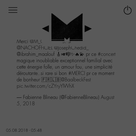
Afficher
Panneau de gestion des cookies
Labo
Connex
-
le
M-
menu
Aller
Merci
@M_Chedid
@louischedid
au
@NACHOFFICIEL
@JosephChedid_
menu
@ibrahim_maalouf 🎸🎺🎼✨🔥💫 pr ce
#concert
Aller
magique inoubliable exceptionnel familial avec
au
cette énergie folle, un amour fou, une simplicité
contenu
déroutante..si rare si bon
#MERCI
pr ce moment
Aller
de bonheur 🇫🇷🇱🇧
@BaalbeckFest
à
pic.twitter.com/cZYryYlWhX
la
recherche
— Fabienne Blineau (@FabienneBlineau)
August
5, 2018
05.08.2018 - 05:48