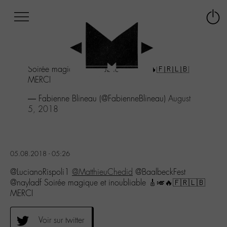
Afficher
Panneau de gestion des cookies
Labo
Connex
-
le
M-
menu
Aller
Soirée magique et inoubliable 🎸🎺🔥🇫🇷🇱🇧
au
MERCI
menu
Aller
— Fabienne Blineau (@FabienneBlineau)
August
au
5, 2018
contenu
Aller
à
la
05.08.2018 - 05:26
recherche
@LucianoRispoli1
@MatthieuChedid
@BaalbeckFest
@nayladf Soirée magique et inoubliable 🎸🎺🔥🇫🇷🇱🇧
MERCI
Voir sur twitter