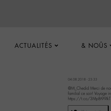
ACTUALITÉS
& NOÛS
04.08.2018 - 23:33
@M_Chedid Merci de nous a
familial ce soir! Voyage in
https://t.co/3Mp8t99IkT