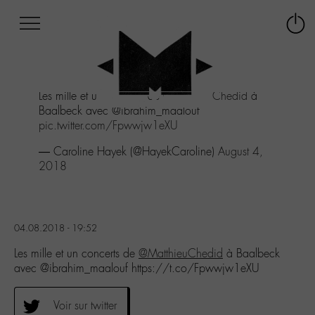
Afficher
Panneau de gestion des cookies
Labo
Connex
-
le
M-
menu
Aller
Les mille et un concerts de
@MatthieuChedid
à
au
Baalbeck avec @ibrahim_maalouf
menu
pic.twitter.com/Fpwwjw1eXU
Aller
au
— Caroline Hayek (@HayekCaroline)
August 4,
contenu
2018
Aller
à
la
recherche
04.08.2018 - 19:52
Les mille et un concerts de
@MatthieuChedid
à Baalbeck
avec @ibrahim_maalouf https://t.co/Fpwwjw1eXU
Voir sur twitter