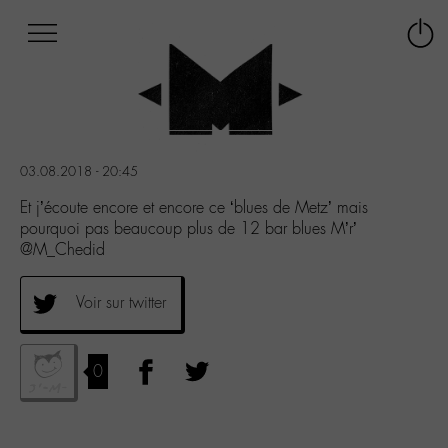
Afficher
Panneau de gestion des cookies
Labo
Connex
-
le
M-
menu
Aller
au
menu
03.08.2018 - 20:45
Aller
au
Et j’écoute encore et encore ce ‘blues de Metz’ mais
contenu
pourquoi pas beaucoup plus de 12 bar blues M’r’
Aller
@M_Chedid
à
la
Voir sur twitter
recherche
0