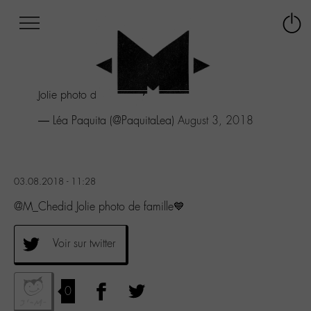
Afficher
Panneau de gestion des cookies
Labo
Connex
-
le
M-
menu
Aller
Jolie photo de famille💙
au
menu
— Léa Paquita (@PaquitaLea)
August 3, 2018
Aller
au
contenu
Aller
03.08.2018 - 11:28
à
la
@M_Chedid Jolie photo de famille💙
recherche
Voir sur twitter
0