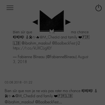
Afficher
Panneau de gestion des cookies
Labo
Connex
-
le
M-
menu
Aller
Bien sûr que non je ne vais pas rater ma chance
au
🎼🎼🎼 🎸🎤✨🔥
@M_Chedid
and family ❤️🇫🇷
menu
Aller
🇱🇧 @ibrahim_maalouf
@BaalbeckFest
J-2
au
https://t.co/kUXCLigXLY
contenu
— Fabienne Blineau (@FabienneBlineau)
August
Aller
3, 2018
à
la
recherche
03.08.2018 - 01:22
Bien sûr que non je ne vais pas rater ma chance 🎼🎼🎼 🎸
🎤✨🔥@M_Chedid and family ❤️🇫🇷🇱🇧
@ibrahim_maalouf @BaalbeckFest…