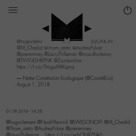
Afficher
Panneau de gestion des cookies
Labo
Connex
-
le
M-
menu
Aller
@hugoclement
@NoahYannick
@LWILSONOFF
au
@M_Chedid
@Thom_astro
@AudreyPulvar
menu
@pierreniney
@LauryThilleman
@maudfontenoy
Aller
@TWIT4SHKPNK
@Zazieonline
au
https://t.co/9mguMXKqmq
contenu
Aller
— Notre Constitution Ecologique (@ConstitEco)
à
August 1, 2018
la
recherche
01.08.2018 - 14:28
@hugoclement @NoahYannick @LWILSONOFF @M_Chedid
@Thom_astro @AudreyPulvar @pierreniney
@LauryThilleman… https://t.co/xnbONX7Nk6