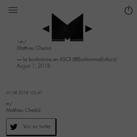
Afficher
Panneau de gestion des cookies
Labo
Connex
-
le
M-
menu
Aller
\m/
au
Matthieu Chedid
menu
Aller
— Le bonhomme en ASCII (@BonhommeEnAscii)
au
August 1, 2018
contenu
Aller
à
la
01.08.2018 - 05:47
recherche
m/
Matthieu Chedid
Voir sur twitter