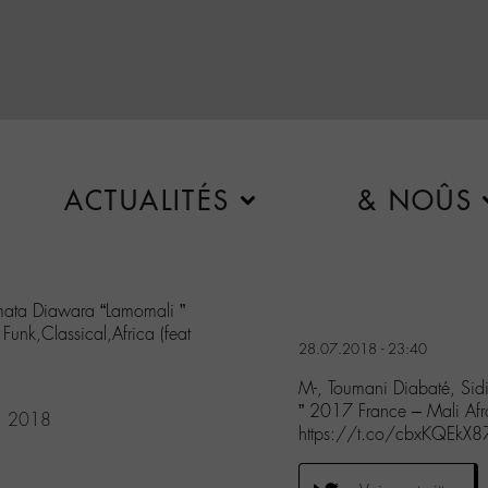
ACTUALITÉS
& NOÛS
umata Diawara “Lamomali ”
Funk,Classical,Africa (feat
28.07.2018 - 23:40
M-, Toumani Diabaté, Sid
” 2017 France – Mali Afr
8, 2018
https://t.co/cbxKQEkX8