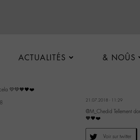
ACTUALITÉS
& NOÛS
 cela 💛💚🧡🖤❤️
21.07.2018 - 11:29
18
@M_Chedid Tellement dom
🧡🖤❤️
Voir sur twitter