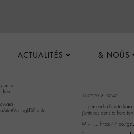
ACTUALITÉS
& NOÛS
 guerre
 frère...
16.07.2018 - 07:47
iawara -
… j’entends dans ta kora l
voArte
#VentagliDiParole
j’entends dans ta kora to
M – T… https://t.co/g