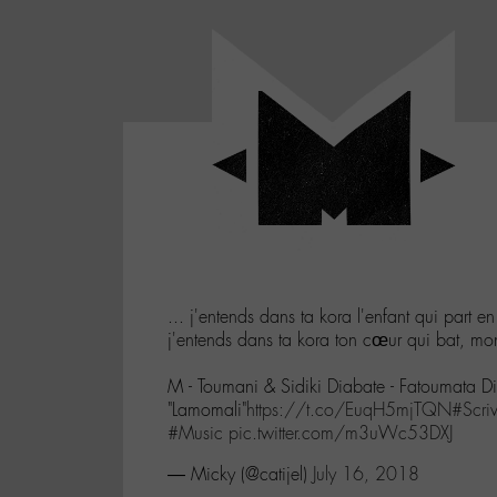
Panneau de gestion des cookies
LABO
-
Aller
Laboratoire
au
poétique
M-
menu
et
musical
Aller
autour
au
de
contenu
l'univers
Aller
de
-
à
M-
... j'entends dans ta kora l'enfant qui part en
la
j'entends dans ta kora ton cœur qui bat, mon
recherche
M - Toumani & Sidiki Diabate - Fatoumata D
"Lamomali"
https://t.co/EuqH5mjTQN
#Scri
#Music
pic.twitter.com/m3uWc53DXJ
— Micky (@catijel)
July 16, 2018