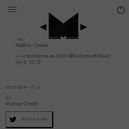
Afficher
Panneau de gestion des cookies
Labo
Connex
-
le
M-
menu
Aller
\m/
au
Matthieu Chedid
menu
Aller
— Le bonhomme en ASCII (@BonhommeEnAscii)
au
July 6, 2018
contenu
Aller
à
la
06.07.2018 - 11:16
recherche
m/
Matthieu Chedid
Voir sur twitter